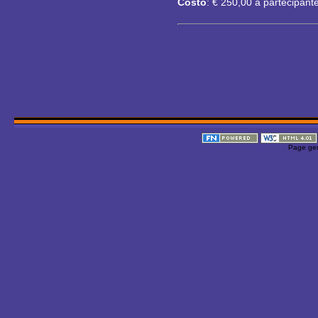
Costo
: € 250,00 a partecipant
Page gen