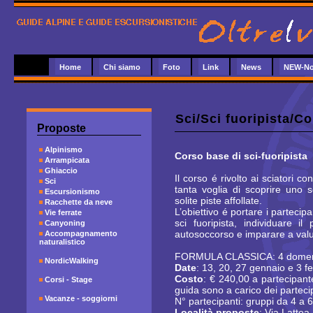
Home
Chi siamo
Foto
Link
News
NEW-No
Sci
/
Sci fuoripista
/Co
Proposte
Alpinismo
Corso base di sci-fuoripista
Arrampicata
Ghiaccio
Il corso é rivolto ai sciatori c
Sci
tanta voglia di scoprire uno s
Escursionismo
solite piste affollate.
Racchette da neve
L’obiettivo é portare i partecip
Vie ferrate
sci fuoripista, individuare i
Canyoning
autosoccorso e imparare a valut
Accompagnamento
naturalistico
FORMULA CLASSICA: 4 domeni
NordicWalking
Date
: 13, 20, 27 gennaio e 3 f
Costo
: € 240,00 a partecipant
Corsi - Stage
guida sono a carico dei parteci
Vacanze - soggiorni
N° partecipanti: gruppi da 4 a 
Località proposte
: Via Lattea