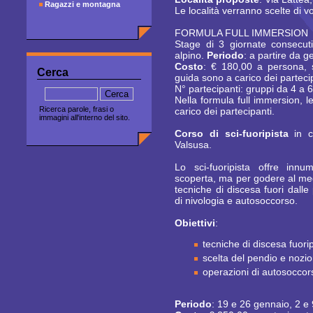
Ragazzi e montagna
Le località verranno scelte di vo
FORMULA FULL IMMERSION
Stage di 3 giornate consecut
alpino.
Periodo
: a partire da g
Costo
: € 180,00 a persona, 
Cerca
guida sono a carico dei parteci
N° partecipanti: gruppi da 4 a 
Nella formula full immersion, l
Ricerca parole, frasi o
carico dei partecipanti.
immagini all'interno del sito.
Corso di sci-fuoripista
in c
Valsusa.
Lo sci-fuoripista offre innu
scoperta, ma per godere al megl
tecniche di discesa fuori dalle 
di nivologia e autosoccorso.
Obiettivi
:
tecniche di discesa fuorip
scelta del pendio e nozio
operazioni di autosoccors
Periodo
: 19 e 26 gennaio, 2 e