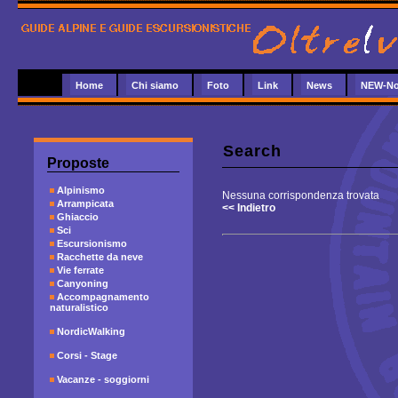
Home
Chi siamo
Foto
Link
News
NEW-No
Search
Proposte
Alpinismo
Nessuna corrispondenza trovata
Arrampicata
<< Indietro
Ghiaccio
Sci
Escursionismo
Racchette da neve
Vie ferrate
Canyoning
Accompagnamento
naturalistico
NordicWalking
Corsi - Stage
Vacanze - soggiorni