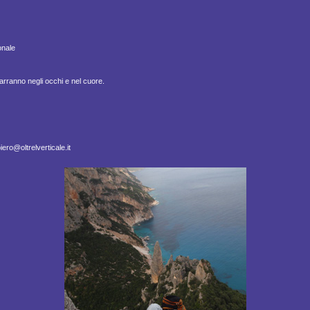
onale
arranno negli occhi e nel cuore.
ero@oltrelverticale.it