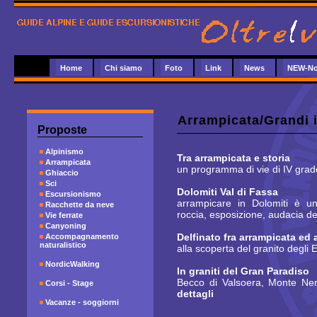
Home
Chi siamo
Foto
Link
News
NEW-No
Arrampicata
/Grandi i
Proposte
Alpinismo
Tra arrampicata e storia
Arrampicata
un programma di vie di IV grado
Ghiaccio
Sci
Dolomiti Val di Fassa
Escursionismo
arrampicare in Dolomiti è un
Racchette da neve
roccia, esposizione, audacia del
Vie ferrate
Canyoning
Delfinato fra arrampicata ed
Accompagnamento
naturalistico
alla scoperta del granito degli 
NordicWalking
In graniti del Gran Paradiso
Becco di Valsoera, Monte Nero
Corsi - Stage
dettagli
Vacanze - soggiorni