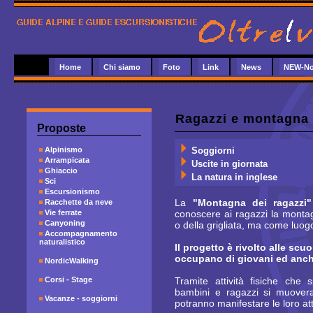
Home
Chi siamo
Foto
Link
News
NEW-No
Ragazzi e montagna
Proposte
Alpinismo
Soggiorni
Arrampicata
Uscite in giornata
Ghiaccio
La natura in inglese
Sci
Escursionismo
La
"Montagna dei ragazzi"
Racchette da neve
Vie ferrate
conoscere ai ragazzi la montag
Canyoning
o della grigliata, ma come luog
Accompagnamento
naturalistico
Il progetto è rivolto alle scuo
occupano di giovani ed anche
NordicWalking
Corsi - Stage
Tramite attività fisiche che 
bambini e ragazzi si muover
Vacanze - soggiorni
potranno manifestare le loro at